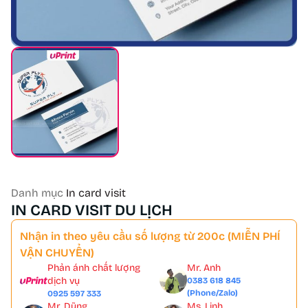
Danh mục
In card visit
IN CARD VISIT DU LỊCH
Nhận in theo yêu cầu số lượng từ 200c (MIỄN PHÍ
VẬN CHUYỂN)
Phản ánh chất lượng
Mr. Anh
dịch vụ
0383 618 845
(Phone/Zalo)
0925 597 333
Mr. Dũng
Ms. Linh