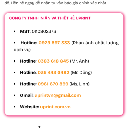
độ. Liên hệ ngay để nhận tư vấn báo giá chính xác nhất.
CÔNG TY TNHH IN ẤN VÀ THIẾT KẾ UPRINT
MST
: 0110802373
Hotline
:
0925 597 333
(Phản ánh chất lượng
dịch vụ)
Hotline
:
0383 618 845
(Mr. Anh)
Hotline
:
035 443 6482
(Mr. Dũng)
Hotline
:
0961 670 899
(Ms. Linh)
Gmail
:
uprintvn@gmail.com
Website
:
uprint.com.vn