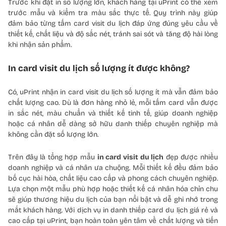
Trước khi đặt in số lượng lớn, khách hàng tại uPrint có thể xem
trước mẫu và kiểm tra màu sắc thực tế. Quy trình này giúp
đảm bảo từng tấm card visit du lịch đáp ứng đúng yêu cầu về
thiết kế, chất liệu và độ sắc nét, tránh sai sót và tăng độ hài lòng
khi nhận sản phẩm.
In card visit du lịch số lượng ít được không?
Có, uPrint nhận in card visit du lịch số lượng ít mà vẫn đảm bảo
chất lượng cao. Dù là đơn hàng nhỏ lẻ, mỗi tấm card vẫn được
in sắc nét, màu chuẩn và thiết kế tinh tế, giúp doanh nghiệp
hoặc cá nhân dễ dàng sở hữu danh thiếp chuyên nghiệp mà
không cần đặt số lượng lớn.
Trên đây là tổng hợp mẫu
in card visit du lịch
đẹp được nhiều
doanh nghiệp và cá nhân ưa chuộng. Mỗi thiết kế đều đảm bảo
bố cục hài hòa, chất liệu cao cấp và phong cách chuyên nghiệp.
Lựa chọn một mẫu phù hợp hoặc thiết kế cá nhân hóa chỉn chu
sẽ giúp thương hiệu du lịch của bạn nổi bật và dễ ghi nhớ trong
mắt khách hàng. Với dịch vụ in danh thiếp card du lịch giá rẻ và
cao cấp tại uPrint, bạn hoàn toàn yên tâm về chất lượng và tiến