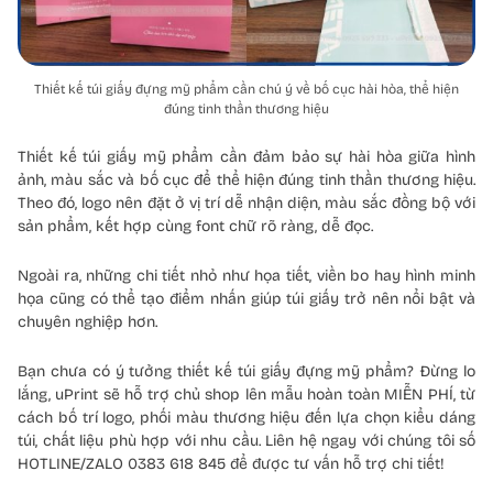
Thiết kế túi giấy đựng mỹ phẩm cần chú ý về bố cục hài hòa, thể hiện
đúng tinh thần thương hiệu
Thiết kế túi giấy mỹ phẩm cần đảm bảo sự hài hòa giữa hình
ảnh, màu sắc và bố cục để thể hiện đúng tinh thần thương hiệu.
Theo đó, logo nên đặt ở vị trí dễ nhận diện, màu sắc đồng bộ với
sản phẩm, kết hợp cùng font chữ rõ ràng, dễ đọc.
Ngoài ra, những chi tiết nhỏ như họa tiết, viền bo hay hình minh
họa cũng có thể tạo điểm nhấn giúp túi giấy trở nên nổi bật và
chuyên nghiệp hơn.
Bạn chưa có ý tưởng thiết kế túi giấy đựng mỹ phẩm? Đừng lo
lắng, uPrint sẽ hỗ trợ chủ shop lên mẫu hoàn toàn MIỄN PHÍ, từ
cách bố trí logo, phối màu thương hiệu đến lựa chọn kiểu dáng
túi, chất liệu phù hợp với nhu cầu. Liên hệ ngay với chúng tôi số
HOTLINE/ZALO 0383 618 845 để được tư vấn hỗ trợ chi tiết!