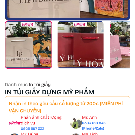
Danh mục
In túi giấy
IN TÚI GIẤY ĐỰNG MỸ PHẨM
Nhận in theo yêu cầu số lượng từ 200c (MIỄN PHÍ
VẬN CHUYỂN)
Phản ánh chất lượng
Mr. Anh
dịch vụ
0383 618 845
(Phone/Zalo)
0925 597 333
Mr. Dũng
Ms. Linh