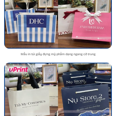
Mẫu in túi giấy đựng mỹ phẩm dạng ngang cỡ trung