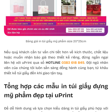
Bảng giá in túi giấy mỹ phẩm size 20*25cm
Nếu quý khách cần tư vấn chi tiết hơn về kích thước, chất liệu
hoặc muốn nhận báo giá theo thiết kế riêng, đừng ngần ngại
liên hệ với uPrint qua số
HOTLINE
0383 618 845
. Đội ngũ nhân
viên của chúng tôi luôn sẵn sàng đồng hành cùng bạn, từ khâu
thiết kế túi giấy đến khi giao tận tay.
Tổng hợp các mẫu in túi giấy đựng
mỹ phẩm đẹp tại uPrint
Để dễ hình dung và lựa chọn kiểu dáng in túi giấy phù hợp với