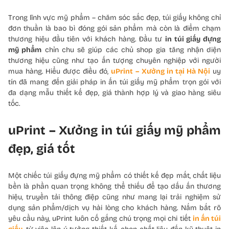
Trong lĩnh vực mỹ phẩm – chăm sóc sắc đẹp, túi giấy không chỉ
đơn thuần là bao bì đóng gói sản phẩm mà còn là điểm chạm
thương hiệu đầu tiên với khách hàng. Đầu tư
in túi giấy đựng
mỹ phẩm
chỉn chu sẽ giúp các chủ shop gia tăng nhận diện
thương hiệu cũng như tạo ấn tượng chuyên nghiệp với người
mua hàng. Hiểu được điều đó,
uPrint –
Xưởng in tại Hà Nội
uy
tín đã mang đến giải pháp in ấn túi giấy mỹ phẩm trọn gói với
đa dạng mẫu thiết kế đẹp, giá thành hợp lý và giao hàng siêu
tốc.
uPrint – Xưởng in túi giấy mỹ phẩm
đẹp, giá tốt
Một chiếc túi giấy đựng mỹ phẩm có thiết kế đẹp mắt, chất liệu
bền là phần quan trọng không thể thiếu để tạo dấu ấn thương
hiệu, truyền tải thông điệp cũng như mang lại trải nghiệm sử
dụng sản phẩm/dịch vụ hài lòng cho khách hàng. Nắm bắt rõ
yêu cầu này, uPrint luôn cố gắng chú trọng mọi chi tiết
in ấn túi