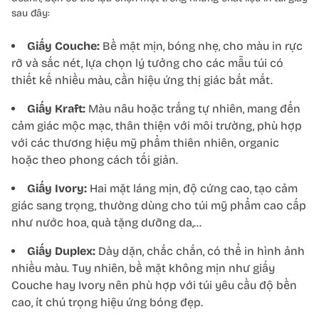
sau đây:
Giấy Couche:
Bề mặt mịn, bóng nhẹ, cho màu in rực
rỡ và sắc nét, lựa chọn lý tưởng cho các mẫu túi có
thiết kế nhiều màu, cần hiệu ứng thị giác bắt mắt.
Giấy Kraft:
Màu nâu hoặc trắng tự nhiên, mang đến
cảm giác mộc mạc, thân thiện với môi trường, phù hợp
với các thương hiệu mỹ phẩm thiên nhiên, organic
hoặc theo phong cách tối giản.
Giấy Ivory:
Hai mặt láng mịn, độ cứng cao, tạo cảm
giác sang trọng, thường dùng cho túi mỹ phẩm cao cấp
như nước hoa, quà tặng dưỡng da,…
Giấy Duplex:
Dày dặn, chắc chắn, có thể in hình ảnh
nhiều màu. Tuy nhiên, bề mặt không mịn như giấy
Couche hay Ivory nên phù hợp với túi yêu cầu độ bền
cao, ít chú trọng hiệu ứng bóng đẹp.