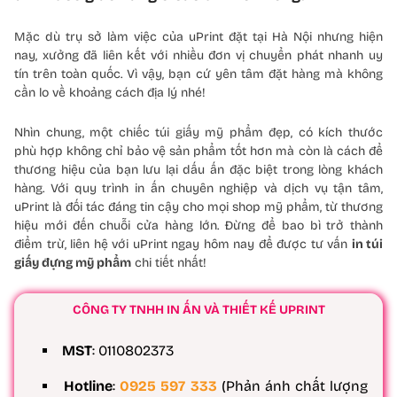
Mặc dù trụ sở làm việc của uPrint đặt tại Hà Nội nhưng hiện
nay, xưởng đã liên kết với nhiều đơn vị chuyển phát nhanh uy
tín trên toàn quốc. Vì vậy, bạn cứ yên tâm đặt hàng mà không
cần lo về khoảng cách địa lý nhé!
Nhìn chung, một chiếc túi giấy mỹ phẩm đẹp, có kích thước
phù hợp không chỉ bảo vệ sản phẩm tốt hơn mà còn là cách để
thương hiệu của bạn lưu lại dấu ấn đặc biệt trong lòng khách
hàng. Với quy trình in ấn chuyên nghiệp và dịch vụ tận tâm,
uPrint là đối tác đáng tin cậy cho mọi shop mỹ phẩm, từ thương
hiệu mới đến chuỗi cửa hàng lớn. Đừng để bao bì trở thành
điểm trừ, liên hệ với uPrint ngay hôm nay để được tư vấn
in túi
giấy đựng mỹ phẩm
chi tiết nhất!
CÔNG TY TNHH IN ẤN VÀ THIẾT KẾ UPRINT
MST
: 0110802373
Hotline
:
0925 597 333
(Phản ánh chất lượng