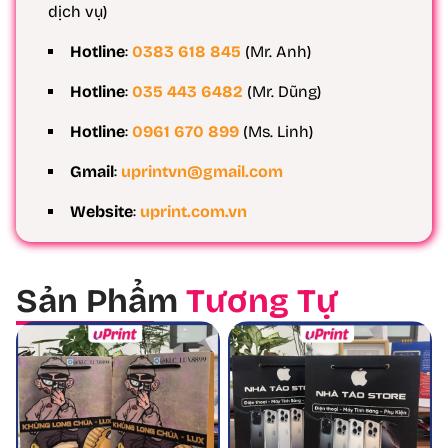
dịch vụ)
Hotline
:
0383 618 845
(Mr. Anh)
Hotline
:
035 443 6482
(Mr. Dũng)
Hotline
:
0961 670 899
(Ms. Linh)
Gmail
:
uprintvn@gmail.com
Website
:
uprint.com.vn
Sản Phẩm
Tương Tự