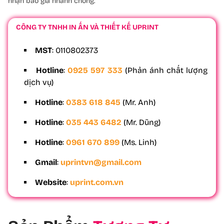
nhận báo giá nhanh chóng.
CÔNG TY TNHH IN ẤN VÀ THIẾT KẾ UPRINT
MST
: 0110802373
Hotline
:
0925 597 333
(Phản ánh chất lượng
dịch vụ)
Hotline
:
0383 618 845
(Mr. Anh)
Hotline
:
035 443 6482
(Mr. Dũng)
Hotline
:
0961 670 899
(Ms. Linh)
Gmail
:
uprintvn@gmail.com
Website
:
uprint.com.vn