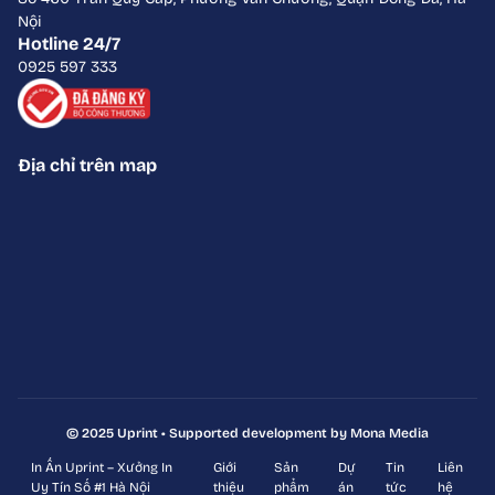
Nội
Hotline 24/7
0925 597 333
Địa chỉ trên map
© 2025 Uprint • Supported development by Mona Media
In Ấn Uprint – Xưởng In
Giới
Sản
Dự
Tin
Liên
Uy Tín Số #1 Hà Nội
thiệu
phẩm
án
tức
hệ