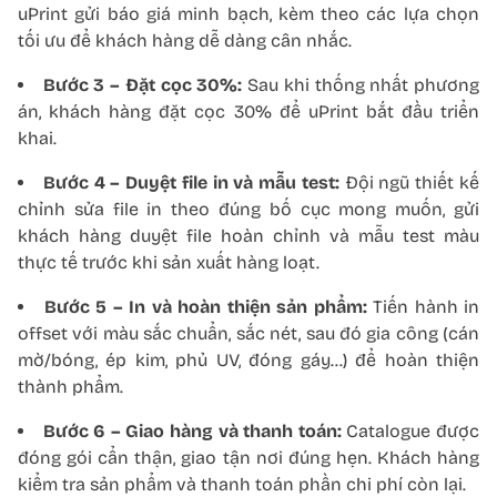
uPrint gửi báo giá minh bạch, kèm theo các lựa chọn
tối ưu để khách hàng dễ dàng cân nhắc.
Bước 3 – Đặt cọc 30%:
Sau khi thống nhất phương
án, khách hàng đặt cọc 30% để uPrint bắt đầu triển
khai.
Bước 4 – Duyệt file in và mẫu test:
Đội ngũ thiết kế
chỉnh sửa file in theo đúng bố cục mong muốn, gửi
khách hàng duyệt file hoàn chỉnh và mẫu test màu
thực tế trước khi sản xuất hàng loạt.
Bước 5 – In và hoàn thiện sản phẩm:
Tiến hành in
offset với màu sắc chuẩn, sắc nét, sau đó gia công (cán
mờ/bóng, ép kim, phủ UV, đóng gáy…) để hoàn thiện
thành phẩm.
Bước 6 – Giao hàng và thanh toán:
Catalogue được
đóng gói cẩn thận, giao tận nơi đúng hẹn. Khách hàng
kiểm tra sản phẩm và thanh toán phần chi phí còn lại.