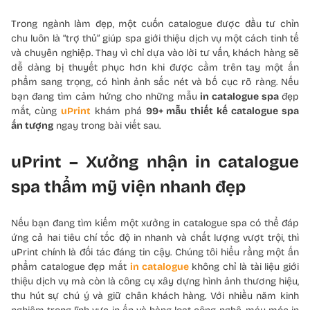
Trong ngành làm đẹp, một cuốn catalogue được đầu tư chỉn
chu luôn là “trợ thủ” giúp spa giới thiệu dịch vụ một cách tinh tế
và chuyên nghiệp. Thay vì chỉ dựa vào lời tư vấn, khách hàng sẽ
dễ dàng bị thuyết phục hơn khi được cầm trên tay một ấn
phẩm sang trọng, có hình ảnh sắc nét và bố cục rõ ràng. Nếu
bạn đang tìm cảm hứng cho những mẫu
in catalogue spa
đẹp
mắt, cùng
uPrint
khám phá
99+ mẫu thiết kế catalogue spa
ấn tượng
ngay trong bài viết sau.
uPrint – Xưởng nhận in catalogue
spa thẩm mỹ viện nhanh đẹp
Nếu bạn đang tìm kiếm một xưởng in catalogue spa có thể đáp
ứng cả hai tiêu chí tốc độ in nhanh và chất lượng vượt trội, thì
uPrint chính là đối tác đáng tin cậy. Chúng tôi hiểu rằng một ấn
phẩm catalogue đẹp mắt
in catalogue
không chỉ là tài liệu giới
thiệu dịch vụ mà còn là công cụ xây dựng hình ảnh thương hiệu,
thu hút sự chú ý và giữ chân khách hàng. Với nhiều năm kinh