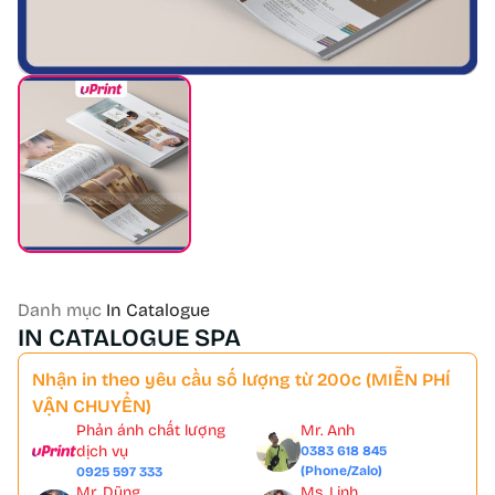
Danh mục
In Catalogue
IN CATALOGUE SPA
Nhận in theo yêu cầu số lượng từ 200c (MIỄN PHÍ
VẬN CHUYỂN)
Phản ánh chất lượng
Mr. Anh
dịch vụ
0383 618 845
(Phone/Zalo)
0925 597 333
Mr. Dũng
Ms. Linh