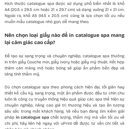
Kích thước catalogue spa được sử dụng phổ biến nhất là khổ
A4 (20.5 x 29.5 cm hoặc 21 x 29.7 cm) và dạng vuông 21 x 21 cm.
Ngoài ra, khổ A5 (14.5 x 20.5 cm) cũng là lựa chọn tối ưu nếu
muốn mẫu catalogue nhỏ gọn, dễ mang theo.
Nên chọn loại giấy nào để in catalogue spa mang
lại cảm giác cao cấp?
Để tạo sự sang trọng và chuyên nghiệp, catalogue spa thường
in trên giấy Couche mịn, giấy Ivory hoặc giấy mỹ thuật. Kết hợp
thêm cán màng mờ hoặc bóng sẽ giúp ấn phẩm bền đẹp và
tăng tính thẩm mỹ.
Dù chọn catalogue spa theo phong cách hiện đại, tối giản hay
thiết kế cầu kỳ, sang trọng, một ấn phẩm được đầu tư chỉn chu
luôn là công cụ truyền thông hiệu quả giúp các spa thể hiện sự
chuyên nghiệp, nâng cao giá trị thương hiệu và tạo ấn tượng
sâu sắc trong mắt khách hàng. Và nếu bạn đang tìm kiếm giải
pháp
in catalogue spa
chất lượng, thẩm mỹ mà vẫn tối ưu về
chi phí, hãy liên hệ ngay với uPrint để được tư vấn chi tiết và