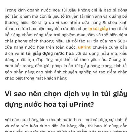
Trong kinh doanh nước hoa, túi giấy không chỉ là bao bì đóng
gói sản phẩm mà còn là yếu tố truyền tải hình ảnh và quảng bá
thương hiệu. Đó là lý do vì sao nhiều cửa hàng & shop kinh
doanh nước hoa hiện nay đều ưu tiên chọn
in túi giấy
theo thiết
kế riêng nhằm nâng tầm trải nghiệm mua sắm và thể hiện đậm
chất phong cách thương hiệu. Là đối tác uy tín của hơn 300+
cửa hàng nước hoa trên toàn quốc,
uPrint
chuyên cung cấp
dịch vụ
in túi giấy đựng nước hoa
với đa dạng mẫu mã, kiểu
dáng, chất liệu, đáp ứng mọi thiết kế theo yêu cầu. Chúng tôi
cam kết mang đến giải pháp in ấn túi giấy sang trọng, tinh tế,
góp phần nâng cao hình ảnh chuyên nghiệp và tạo điểm nhấn
khác biệt trong mắt khách hàng.
Vì sao nên chọn dịch vụ in túi giấy
đựng nước hoa tại uPrint?
Với các cửa hàng kinh doanh nước hoa – nơi cái đẹp, sự tinh tế
và cảm xúc luôn được đặt lên hàng đầu, thì bao bì cũng cần