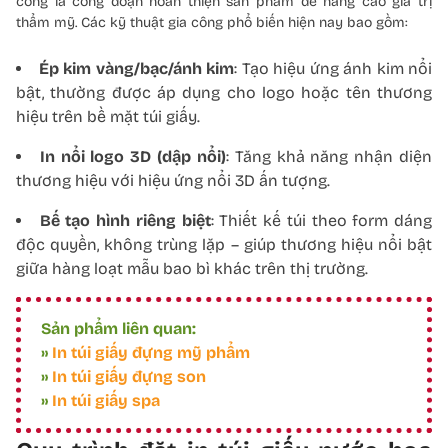
công là công đoạn hoàn thiện sản phẩm để nâng cao giá trị
thẩm mỹ. Các kỹ thuật gia công phổ biến hiện nay bao gồm:
Ép kim vàng/bạc/ánh kim
: Tạo hiệu ứng ánh kim nổi
bật, thường được áp dụng cho logo hoặc tên thương
hiệu trên bề mặt túi giấy.
In nổi logo 3D (dập nổi)
: Tăng khả năng nhận diện
thương hiệu với hiệu ứng nổi 3D ấn tượng.
Bế tạo hình riêng biệt
: Thiết kế túi theo form dáng
độc quyền, không trùng lặp – giúp thương hiệu nổi bật
giữa hàng loạt mẫu bao bì khác trên thị trường.
Sản phẩm liên quan:
»
In túi giấy đựng mỹ phẩm
»
In túi giấy đựng son
»
In túi giấy spa