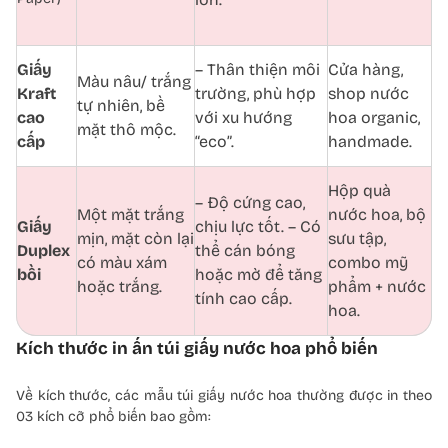
Giấy
– Thân thiện môi
Cửa hàng,
Màu nâu/ trắng
Kraft
trường, phù hợp
shop nước
tự nhiên, bề
cao
với xu hướng
hoa organic,
mặt thô mộc.
cấp
“eco”.
handmade.
Hộp quà
– Độ cứng cao,
Một mặt trắng
nước hoa, bộ
Giấy
chịu lực tốt. – Có
mịn, mặt còn lại
sưu tập,
Duplex
thể cán bóng
có màu xám
combo mỹ
bồi
hoặc mờ để tăng
hoặc trắng.
phẩm + nước
tính cao cấp.
hoa.
Kích thước in ấn túi giấy nước hoa phổ biến
Về kích thước, các mẫu túi giấy nước hoa thường được in theo
03 kích cỡ phổ biến bao gồm: