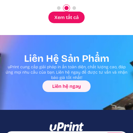
Xem tất cả
Liên Hệ Sản Phẩm
uPrint cung cấp giải pháp in ấn toàn diện, chất lượng cao, đáp
ứng mọi nhu cầu của bạn. Liên hệ ngay để được tư vấn và nhận
báo giá tốt nhất!
Liên hệ ngay