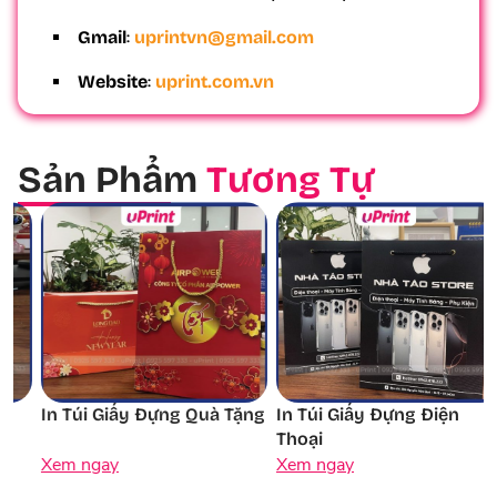
Gmail
:
uprintvn@gmail.com
Website
:
uprint.com.vn
Sản Phẩm
Tương Tự
In Túi Giấy Đựng Quà Tặng
In Túi Giấy Đựng Điện
Thoại
Xem ngay
Xem ngay