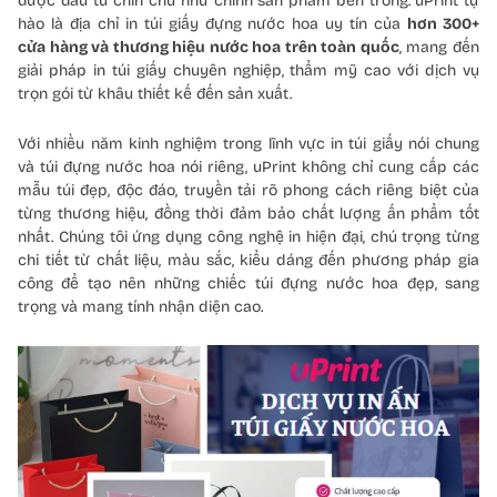
được đầu tư chỉn chu như chính sản phẩm bên trong. uPrint tự
hào là địa chỉ in túi giấy đựng nước hoa uy tín của
hơn 300+
cửa hàng và thương hiệu nước hoa trên toàn quốc
, mang đến
giải pháp in túi giấy chuyên nghiệp, thẩm mỹ cao với dịch vụ
trọn gói từ khâu thiết kế đến sản xuất.
Với nhiều năm kinh nghiệm trong lĩnh vực in túi giấy nói chung
và túi đựng nước hoa nói riêng, uPrint không chỉ cung cấp các
mẫu túi đẹp, độc đáo, truyền tải rõ phong cách riêng biệt của
từng thương hiệu, đồng thời đảm bảo chất lượng ấn phẩm tốt
nhất. Chúng tôi ứng dụng công nghệ in hiện đại, chú trọng từng
chi tiết từ chất liệu, màu sắc, kiểu dáng đến phương pháp gia
công để tạo nên những chiếc túi đựng nước hoa đẹp, sang
trọng và mang tính nhận diện cao.