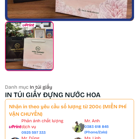
Danh mục
In túi giấy
IN TÚI GIẤY ĐỰNG NƯỚC HOA
Nhận in theo yêu cầu số lượng từ 200c (MIỄN PHÍ
VẬN CHUYỂN)
Phản ánh chất lượng
Mr. Anh
dịch vụ
0383 618 845
(Phone/Zalo)
0925 597 333
Mr. Dũng
Ms. Linh