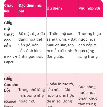
Chất
Đặc điểm nổi
Ưu điểm
Phù hợp với
liệu
bật
Giấy
mỹ
Bề mặt đẹp, đa
– Thẩm mỹ cao,
Thương hiệu
thuật
dạng họa tiết:
sang trọng. – Bắt
nước hoa
cao
vân gỗ, vân
màu chuẩn, tạo
cao cấp &
cấp
sần, ánh kim,
ra mẫu túi tinh tế,
quà tặng
ánh ngọc trai.
đẳng cấp.
sang trọng.
(Fine Art
Paper)
Giấy
– Màu in rực rỡ,
Couche
Cửa hàng
Tráng phủ láng
sắc nét. – Giá
bồi
nước hoa
mịn, bóng nhẹ
hợp lý, phù hợp
phân khúc
hoặc mờ.
để in số lượng
(Coated
tầm trung.
Paper)
lớn.