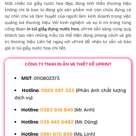
Một chiếc túi giấy nước hoa đẹp, đúng tinh thần thương hiệu
không chỉ là bao bì đóng gói sản phẩm mà còn chứa đựng cả
sự chỉn chu và tâm huyết của người làm kinh doanh trong việc
quảng bá thương hiệu. Với kinh nghiệm và sự tỉ mỉ trong từng
công đoạn
in túi giấy đựng nước hoa
, uPrint sẵn sàng cùng quý
khách tạo nên những mẫu túi thể hiện đúng phong cách và giá
trị thương hiệu. Liên hệ ngay với uPrint để nhận tư vấn và báo
giá in túi giấy nước hoa chi tiết.
CÔNG TY TNHH IN ẤN VÀ THIẾT KẾ UPRINT
MST
: 0110802373
Hotline
:
0925 597 333
(Phản ánh chất lượng
dịch vụ)
Hotline
:
0383 618 845
(Mr. Anh)
Hotline
:
035 443 6482
(Mr. Dũng)
Hotline
:
0961 670 899
(Ms. Linh)