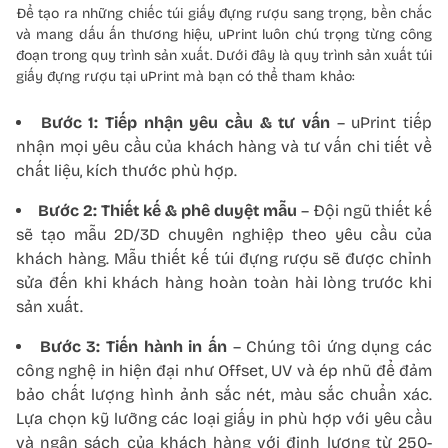
Để tạo ra những chiếc túi giấy đựng rượu sang trọng, bền chắc
và mang dấu ấn thương hiệu, uPrint luôn chú trọng từng công
đoạn trong quy trình sản xuất. Dưới đây là quy trình sản xuất túi
giấy đựng rượu tại uPrint mà bạn có thể tham khảo:
Bước 1:
Tiếp nhận yêu cầu & tư vấn
– uPrint tiếp
nhận mọi yêu cầu của khách hàng và tư vấn chi tiết về
chất liệu, kích thước phù hợp.
Bước 2:
Thiết kế & phê duyệt mẫu
– Đội ngũ thiết kế
sẽ tạo mẫu 2D/3D chuyên nghiệp theo yêu cầu của
khách hàng. Mẫu thiết kế túi đựng rượu sẽ được chỉnh
sửa đến khi khách hàng hoàn toàn hài lòng trước khi
sản xuất.
Bước 3:
Tiến hành in ấn
– Chúng tôi ứng dụng các
công nghệ in hiện đại như Offset, UV và ép nhũ để đảm
bảo chất lượng hình ảnh sắc nét, màu sắc chuẩn xác.
Lựa chọn kỹ lưỡng các loại giấy in phù hợp với yêu cầu
và ngân sách của khách hàng với định lượng từ 250-