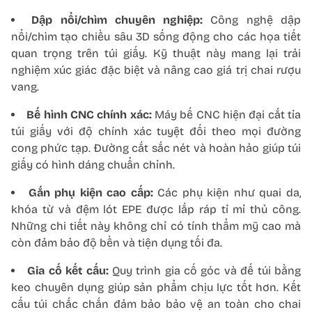
Dập nổi/chìm chuyên nghiệp:
Công nghệ dập
nổi/chìm tạo chiều sâu 3D sống động cho các họa tiết
quan trọng trên túi giấy. Kỹ thuật này mang lại trải
nghiệm xúc giác đặc biệt và nâng cao giá trị chai rượu
vang.
Bế hình CNC chính xác:
Máy bế CNC hiện đại cắt tỉa
túi giấy với độ chính xác tuyệt đối theo mọi đường
cong phức tạp. Đường cắt sắc nét và hoàn hảo giúp túi
giấy có hình dáng chuẩn chỉnh.
Gắn phụ kiện cao cấp:
Các phụ kiện như quai da,
khóa từ và đệm lót EPE được lắp ráp tỉ mỉ thủ công.
Những chi tiết này không chỉ có tính thẩm mỹ cao mà
còn đảm bảo độ bền và tiện dụng tối đa.
Gia cố kết cấu:
Quy trình gia cố góc và đế túi bằng
keo chuyên dụng giúp sản phẩm chịu lực tốt hơn. Kết
cấu túi chắc chắn đảm bảo bảo vệ an toàn cho chai