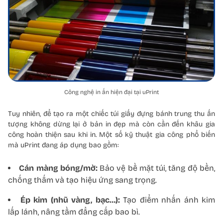
Công nghệ in ấn hiện đại tại uPrint
Tuy nhiên, để tạo ra một chiếc túi giấy đựng bánh trung thu ấn
tượng không dừng lại ở bản in đẹp mà còn cần đến khâu gia
công hoàn thiện sau khi in. Một số kỹ thuật gia công phổ biến
mà uPrint đang áp dụng bao gồm:
Cán màng bóng/mờ:
Bảo vệ bề mặt túi, tăng độ bền,
chống thấm và tạo hiệu ứng sang trọng.
Ép kim (nhũ vàng, bạc…):
Tạo điểm nhấn ánh kim
lấp lánh, nâng tầm đẳng cấp bao bì.