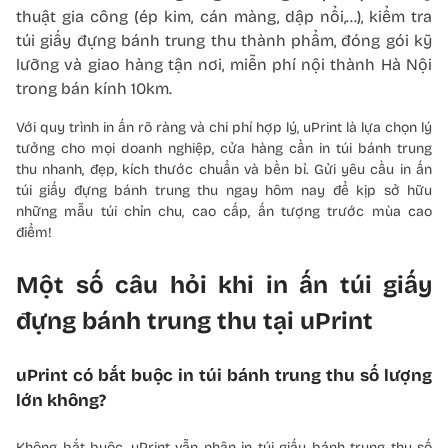
thuật gia công (ép kim, cán màng, dập nổi,…), kiểm tra
túi giấy đựng bánh trung thu thành phẩm, đóng gói kỹ
lưỡng và giao hàng tận nơi, miễn phí nội thành Hà Nội
trong bán kính 10km.
Với quy trình in ấn rõ ràng và chi phí hợp lý, uPrint là lựa chọn lý
tưởng cho mọi doanh nghiệp, cửa hàng cần in túi bánh trung
thu nhanh, đẹp, kích thước chuẩn và bền bỉ. Gửi yêu cầu in ấn
túi giấy đựng bánh trung thu ngay hôm nay để kịp sở hữu
những mẫu túi chỉn chu, cao cấp, ấn tượng trước mùa cao
điểm!
Một số câu hỏi khi in ấn túi giấy
đựng bánh trung thu tại uPrint
uPrint có bắt buộc in túi bánh trung thu số lượng
lớn không?
Không bắt buộc. uPrint vẫn nhận in túi giấy bánh trung thu số