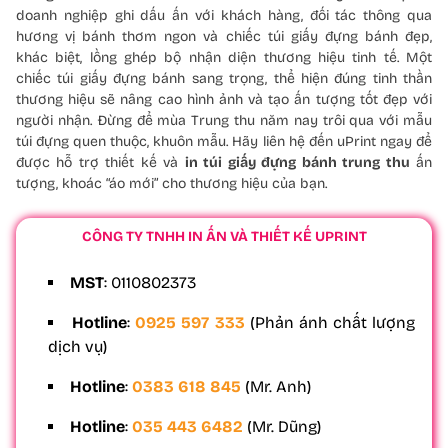
doanh nghiệp ghi dấu ấn với khách hàng, đối tác thông qua
hương vị bánh thơm ngon và chiếc túi giấy đựng bánh đẹp,
khác biệt, lồng ghép bộ nhận diện thương hiệu tinh tế. Một
chiếc túi giấy đựng bánh sang trọng, thể hiện đúng tinh thần
thương hiệu sẽ nâng cao hình ảnh và tạo ấn tượng tốt đẹp với
người nhận. Đừng để mùa Trung thu năm nay trôi qua với mẫu
túi đựng quen thuộc, khuôn mẫu. Hãy liên hệ đến uPrint ngay để
được hỗ trợ thiết kế và
in túi giấy đựng bánh trung thu
ấn
tượng, khoác “áo mới” cho thương hiệu của bạn.
CÔNG TY TNHH IN ẤN VÀ THIẾT KẾ UPRINT
MST
: 0110802373
Hotline
:
0925 597 333
(Phản ánh chất lượng
dịch vụ)
Hotline
:
0383 618 845
(Mr. Anh)
Hotline
:
035 443 6482
(Mr. Dũng)