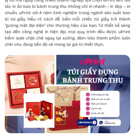
lý do mà ngày càng nhiều doanh nghiệp lựa chọn uPrint làm đối
tác in ấn bao bì bánh trung thu. Không chỉ in nhanh – in đẹp – in
chuẩn, uPrint với 4 năm kinh nghiệm trong ngành sản xuất bao
bì túi giấy hiểu rõ cách để biến mỗi chiếc túi giấy trở thành
“gương mặt đại diện” cho thương hiệu của bạn. Từ thiết kế sáng
tạo đến công nghệ in hiện đại, mọi quy trình đều được uPrint
kiểm soát chặt chẽ ngay tại xưởng, đảm bảo thành phẩm luôn
chỉn chu, đúng tiến độ và mang lại giá trị thiết thực.