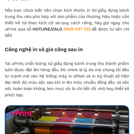
Nếu bạn chưa biết nên chọn kích thước in túi giấy đựng bánh
trung thu nào phù hợp với sản phẩm của thương hiệu hoặc cần
thiết kế túi theo kích cỡ và quy cách riêng, hãy gọi ngay cho
uPrint qua số
HOTLINE/ZALO
0925 597 333
để được tư vấn chi
tiết!
Công nghệ in và gia công sau in
Tại uPrint, chất lượng túi giấy đựng bánh trung thu thành phẩm
luôn được đặt lên hàng đầu. Đó chính là lý do mà chúng tôi đầu
tư mạnh mẽ vào hệ thống máy in offset và in kỹ thuật số hiện
đại. Nhờ đó, màu sắc sau khi in lên màu chuẩn, đồng đều và sắc
nét, hoàn toàn không lem mực dù là chi tiết rất nhỏ hay thiết kế
phức tạp.