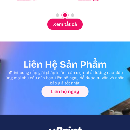
Xem tất cả
Liên Hệ Sản Phẩm
uPrint cung cấp giải pháp in ấn toàn diện, chất lượng cao, đáp
ứng mọi nhu cầu của bạn. Liên hệ ngay để được tư vấn và nhận
báo giá tốt nhất!
Liên hệ ngay