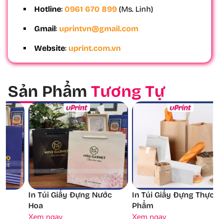
Hotline
:
0961 670 899
(Ms. Linh)
Gmail
:
uprintvn@gmail.com
Website
:
uprint.com.vn
Sản Phẩm
Tương Tự
In Túi Giấy Đựng Nước
In Túi Giấy Đựng Thực
Hoa
Phẩm
Xem ngay
Xem ngay