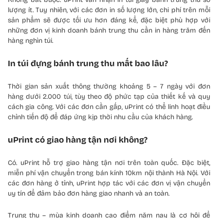
lượng ít. Tuy nhiên, với các đơn in số lượng lớn, chi phí trên mỗi
sản phẩm sẽ được tối ưu hơn đáng kể, đặc biệt phù hợp với
những đơn vị kinh doanh bánh trung thu cần in hàng trăm đến
hàng nghìn túi.
In túi đựng bánh trung thu mất bao lâu?
Thời gian sản xuất thông thường khoảng 5 – 7 ngày với đơn
hàng dưới 2.000 túi, tùy theo độ phức tạp của thiết kế và quy
cách gia công. Với các đơn cần gấp, uPrint có thể linh hoạt điều
chỉnh tiến độ để đáp ứng kịp thời nhu cầu của khách hàng.
uPrint có giao hàng tận nơi không?
Có. uPrint hỗ trợ giao hàng tận nơi trên toàn quốc. Đặc biệt,
miễn phí vận chuyển trong bán kính 10km nội thành Hà Nội. Với
các đơn hàng ở tỉnh, uPrint hợp tác với các đơn vị vận chuyển
uy tín để đảm bảo đơn hàng giao nhanh và an toàn.
Trung thu – mùa kinh doanh cao điểm năm nay là cơ hội để