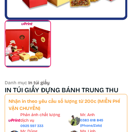
Danh mục
In túi giấy
IN TÚI GIẤY ĐỰNG BÁNH TRUNG THU
Nhận in theo yêu cầu số lượng từ 200c (MIỄN PHÍ
VẬN CHUYỂN)
Phản ánh chất lượng
Mr. Anh
dịch vụ
0383 618 845
(Phone/Zalo)
0925 597 333
Mr. Dũng
Ms. Linh