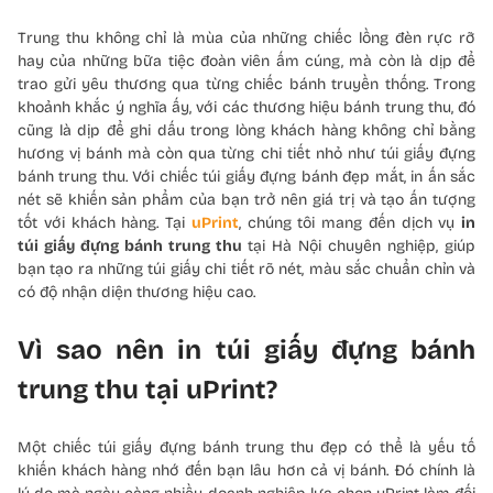
Trung thu không chỉ là mùa của những chiếc lồng đèn rực rỡ
hay của những bữa tiệc đoàn viên ấm cúng, mà còn là dịp để
trao gửi yêu thương qua từng chiếc bánh truyền thống. Trong
khoảnh khắc ý nghĩa ấy, với các thương hiệu bánh trung thu, đó
cũng là dịp để ghi dấu trong lòng khách hàng không chỉ bằng
hương vị bánh mà còn qua từng chi tiết nhỏ như túi giấy đựng
bánh trung thu. Với chiếc túi giấy đựng bánh đẹp mắt, in ấn sắc
nét sẽ khiến sản phẩm của bạn trở nên giá trị và tạo ấn tượng
tốt với khách hàng. Tại
uPrint
, chúng tôi mang đến dịch vụ
in
túi giấy đựng bánh trung thu
tại Hà Nội chuyên nghiệp, giúp
bạn tạo ra những túi giấy chi tiết rõ nét, màu sắc chuẩn chỉn và
có độ nhận diện thương hiệu cao.
Vì sao nên in túi giấy đựng bánh
trung thu tại uPrint?
Một chiếc túi giấy đựng bánh trung thu đẹp có thể là yếu tố
khiến khách hàng nhớ đến bạn lâu hơn cả vị bánh. Đó chính là